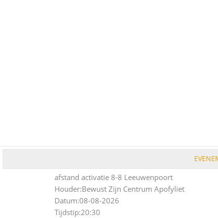
Ga
naar
de
inhoud
EVENE
afstand activatie 8-8 Leeuwenpoort
Houder:
Bewust Zijn Centrum Apofyliet
Datum:
08-08-2026
Tijdstip:
20:30