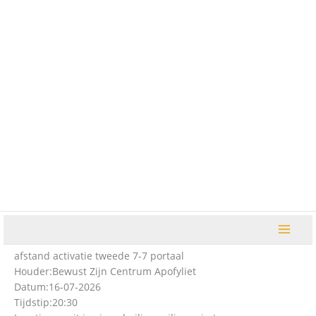
Ga
naar
de
inhoud
afstand activatie tweede 7-7 portaal
Houder:
Bewust Zijn Centrum Apofyliet
Datum:
16-07-2026
Tijdstip:
20:30