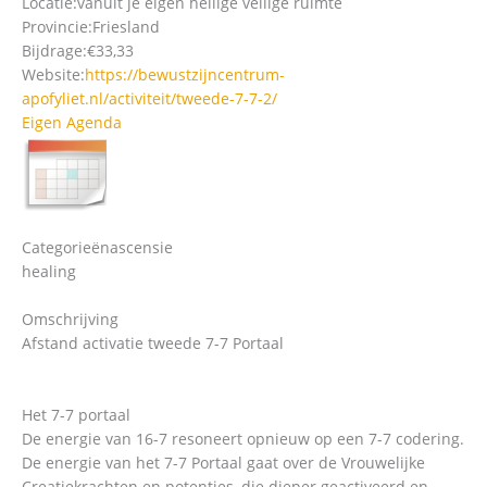
Locatie:
vanuit je eigen heilige veilige ruimte
Provincie:
Friesland
Bijdrage:
€33,33
Website:
https://bewustzijncentrum-
apofyliet.nl/activiteit/tweede-7-7-2/
Eigen Agenda
Categorieën
ascensie
healing
Omschrijving
Afstand activatie tweede 7-7 Portaal
Het 7-7 portaal
De energie van 16-7 resoneert opnieuw op een 7-7 codering.
De energie van het 7-7 Portaal gaat over de Vrouwelijke
Creatiekrachten en potenties, die dieper geactiveerd en