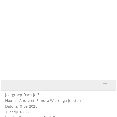
Ga
naar
de
inhoud
Jaargroep Dans je Ziel
Houder:
André en Sandra Wierenga-Joosten
Datum:
19-09-2026
Tijdstip:
10:00