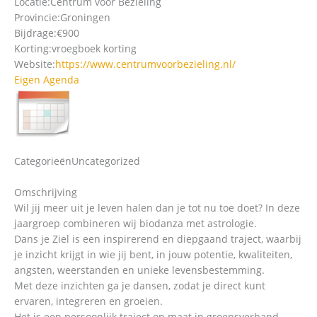
Locatie:
Centrum voor Bezieling
Provincie:
Groningen
Bijdrage:
€900
Korting:
vroegboek korting
Website:
https://www.centrumvoorbezieling.nl/
Eigen Agenda
Categorieën
Uncategorized
Omschrijving
Wil jij meer uit je leven halen dan je tot nu toe doet? In deze
jaargroep combineren wij biodanza met astrologie.
Dans je Ziel is een inspirerend en diepgaand traject, waarbij
je inzicht krijgt in wie jij bent, in jouw potentie, kwaliteiten,
angsten, weerstanden en unieke levensbestemming.
Met deze inzichten ga je dansen, zodat je direct kunt
ervaren, integreren en groeien.
Het is een persoonlijk traject op maat in groepsverband,