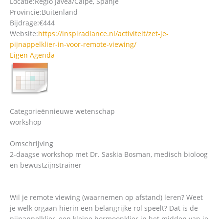
Locatie:
Regio Javea/Calpe, Spanje
Provincie:
Buitenland
Bijdrage:
€444
Website:
https://inspiradiance.nl/activiteit/zet-je-
pijnappelklier-in-voor-remote-viewing/
Eigen Agenda
Categorieën
nieuwe wetenschap
workshop
Omschrijving
2-daagse workshop met Dr. Saskia Bosman, medisch bioloog
en bewustzijnstrainer
Wil je remote viewing (waarnemen op afstand) leren? Weet
je welk orgaan hierin een belangrijke rol speelt? Dat is de
pijnappelklier, een kleine hormoonklier in het midden van je