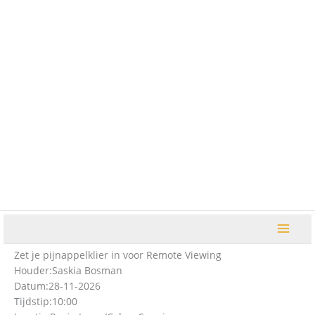
Ga
naar
de
inhoud
Zet je pijnappelklier in voor Remote Viewing
Houder:
Saskia Bosman
Datum:
28-11-2026
Tijdstip:
10:00