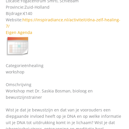
Locatie:
Yogacentrum Smrti, Schiedam
Provincie:
Zuid-Holland
Bijdrage:
€140
Website:
https://inspiradiance.nl/activiteit/dna-zelf-healing-
7/
Eigen Agenda
Categorieën
healing
workshop
Omschrijving
Workshop met Dr. Saskia Bosman, bioloog en
bewustzijnstrainer
Wist je dat je bewustzijn en dat van je voorouders een
diepgaande invloed heeft op je DNA en op welke informatie
uit je DNA tot uitdrukking komt in je lichaam? Wist je dat
(chronische) stress, ontspanning en meditatie heel