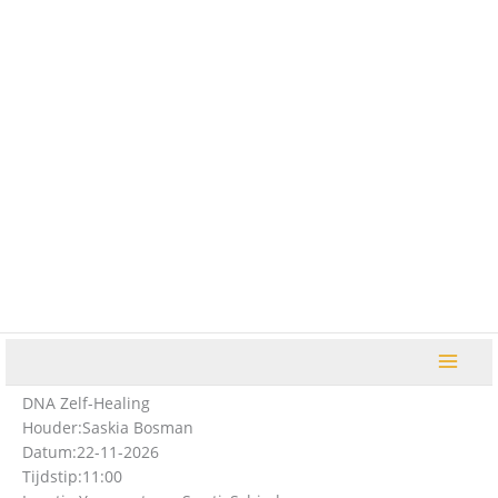
Ga
naar
de
inhoud
DNA Zelf-Healing
Houder:
Saskia Bosman
Datum:
22-11-2026
Tijdstip:
11:00