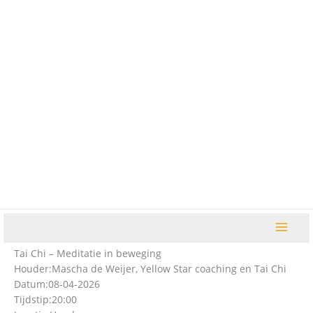
Ga
naar
de
inhoud
Tai Chi – Meditatie in beweging
Houder:
Mascha de Weijer, Yellow Star coaching en Tai Chi
Datum:
08-04-2026
Tijdstip:
20:00