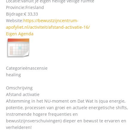
Locatie:
vanuit je eigen heilige veilige ruimte
Provincie:
Friesland
Bijdrage:
€ 33,33
Website:
https://bewustzijncentrum-
apofyliet.nl/activiteit/afstand-activatie-16/
Eigen Agenda
Categorieën
ascensie
healing
Omschrijving
Afstand activatie
Afstemming in het NU-moment om Dat Wat Is (qua energie,
potentie, processen van groei en actuele energetische shifts,
instromende hogere frequenties en
bewustzijnsverschuivingen) dieper en bewust te ervaren en
verhelderen!