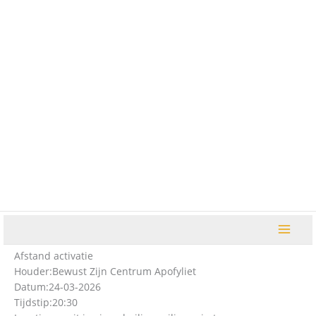
Ga
naar
de
inhoud
Afstand activatie
Houder:
Bewust Zijn Centrum Apofyliet
Datum:
24-03-2026
Tijdstip:
20:30