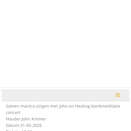
Ga
naar
de
inhoud
Samen mantra zingen met John en Healing klankmeditatie
concert
Houder:
John Kremer
Datum:
31-05-2026