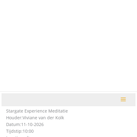
Ga
naar
de
inhoud
Stargate Experience Meditatie
Houder:
Viviane van der Kolk
Datum:
11-10-2026
Tijdstip:
10:00