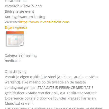
Locatie:
online
Provincie:
Zuid-Holland
Bijdrage:
zie event
Korting:
kwantum korting
Website:
https://www.levensinzicht.com
Eigen Agenda
Categorieën
healing
meditatie
Omschrijving
Vanuit je eigen makkelijke stoel (via Zoom, audio en video
werkend), elke maand op de tweede en de laatste
zondagmorgen een STARGATE EXPERIENCE MEDITATIE
geleidt door Viviane van der Kolk, o.a. Facilitator Stargate
Experience, opgeleid door de founder Prageet Harris en
Mondiaal erkend.
Het aanwezig zijn tijdens een Stargate meditatie werkt door