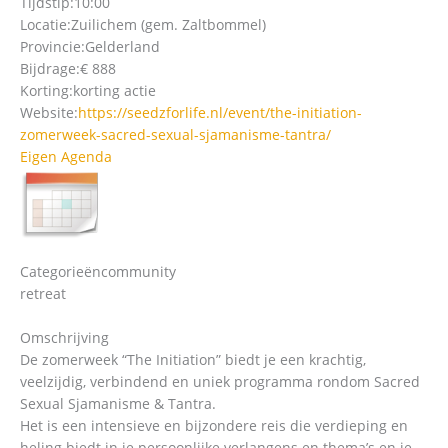
Tijdstip:
10:00
Locatie:
Zuilichem (gem. Zaltbommel)
Provincie:
Gelderland
Bijdrage:
€ 888
Korting:
korting actie
Website:
https://seedzforlife.nl/event/the-initiation-
zomerweek-sacred-sexual-sjamanisme-tantra/
Eigen Agenda
Categorieën
community
retreat
Omschrijving
De zomerweek “The Initiation” biedt je een krachtig,
veelzijdig, verbindend en uniek programma rondom Sacred
Sexual Sjamanisme & Tantra.
Het is een intensieve en bijzondere reis die verdieping en
heling biedt in je persoonlijke verlangens en thema’s en je