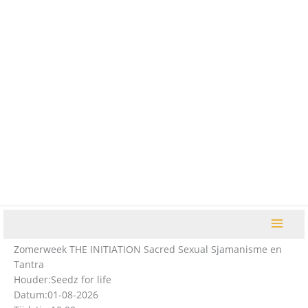
Ga
naar
de
inhoud
Zomerweek THE INITIATION Sacred Sexual Sjamanisme en
Tantra
Houder:
Seedz for life
Datum:
01-08-2026