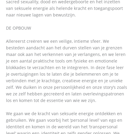
sacred sexuality, dood en wedergeboorte en het inzetten
van seksuele energie als helende kracht en toegangspoort
naar nieuwe lagen van bewustzijn.
DE OPBOUW
Allereerst creëren we een veilige, intieme sfeer. We
besteden aandacht aan het durven stellen van je grenzen
maar ook aan het verkennen van je verlangens, en we leren
je een aantal praktische tools om fysieke en emotionele
blokkades te verzachten en te integreren. In deze fase leer
je overtuigingen los te laten die je belemmeren om je te
verbinden met je krachtige, creatieve energie en je unieke
zelf. We duiken in onze persoonlijkheid en onze story’s zoals
we ze zelf hebben gecreëerd en laten overlevingspatronen
los en komen tot de essentie van wie we zijn.
We gaan we de kracht van seksuele energie ontdekken en
gebruiken. We gaan voorbij het ‘personal level’ van ego en
identiteit en komen in de wereld van het ‘transpersonal
level’ waarin ego, identiteit en zelfs gender oplossen. We