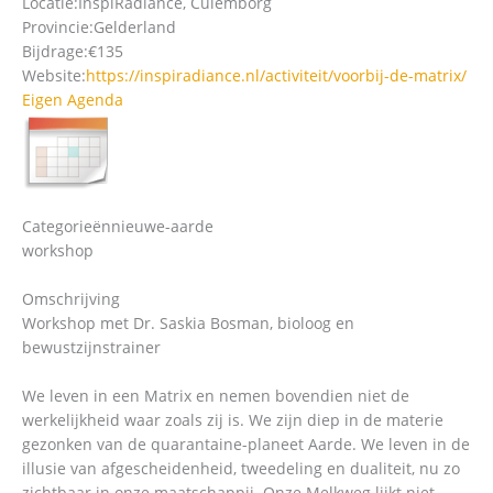
Locatie:
InspiRadiance, Culemborg
Provincie:
Gelderland
Bijdrage:
€135
Website:
https://inspiradiance.nl/activiteit/voorbij-de-matrix/
Eigen Agenda
Categorieën
nieuwe-aarde
workshop
Omschrijving
Workshop met Dr. Saskia Bosman, bioloog en
bewustzijnstrainer
We leven in een Matrix en nemen bovendien niet de
werkelijkheid waar zoals zij is. We zijn diep in de materie
gezonken van de quarantaine-planeet Aarde. We leven in de
illusie van afgescheidenheid, tweedeling en dualiteit, nu zo
zichtbaar in onze maatschappij. Onze Melkweg lijkt niet