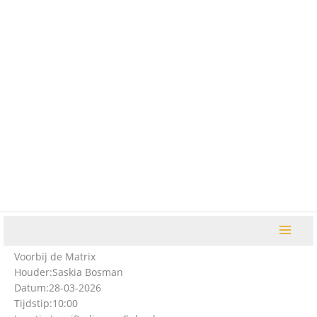
Ga
naar
de
inhoud
Voorbij de Matrix
Houder:
Saskia Bosman
Datum:
28-03-2026
Tijdstip:
10:00