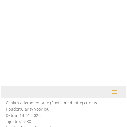
Ga
naar
de
inhoud
Chakra ademmeditatie (Soefie meditatie) cursus
Houder:
Clarity voor jou!
Datum:
14-01-2026
Tijdstip:
19:30