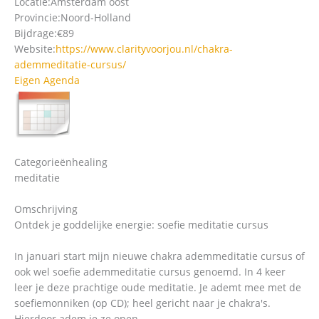
Locatie:
Amsterdam oost
Provincie:
Noord-Holland
Bijdrage:
€89
Website:
https://www.clarityvoorjou.nl/chakra-
ademmeditatie-cursus/
Eigen Agenda
Categorieën
healing
meditatie
Omschrijving
Ontdek je goddelijke energie: soefie meditatie cursus
In januari start mijn nieuwe chakra ademmeditatie cursus of
ook wel soefie ademmeditatie cursus genoemd. In 4 keer
leer je deze prachtige oude meditatie. Je ademt mee met de
soefiemonniken (op CD); heel gericht naar je chakra's.
Hierdoor adem je ze open.