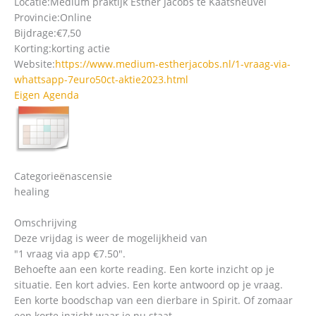
Locatie:
Medium praktijk Esther Jacobs te Kaatsheuvel
Provincie:
Online
Bijdrage:
€7,50
Korting:
korting actie
Website:
https://www.medium-estherjacobs.nl/1-vraag-via-
whattsapp-7euro50ct-aktie2023.html
Eigen Agenda
Categorieën
ascensie
healing
Omschrijving
Deze vrijdag is weer de mogelijkheid van
"1 vraag via app €7.50".
Behoefte aan een korte reading. Een korte inzicht op je
situatie. Een kort advies. Een korte antwoord op je vraag.
Een korte boodschap van een dierbare in Spirit. Of zomaar
een korte inzicht waar je nu staat.