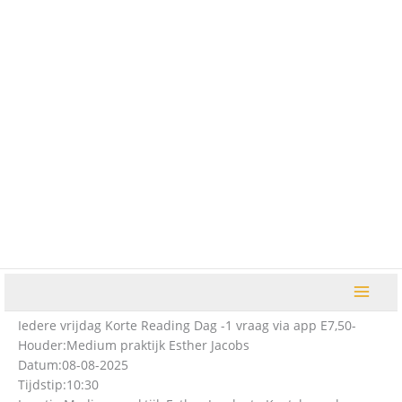
Ga
naar
de
inhoud
Iedere vrijdag Korte Reading Dag -1 vraag via app E7,50-
Houder:
Medium praktijk Esther Jacobs
Datum:
08-08-2025
Tijdstip:
10:30