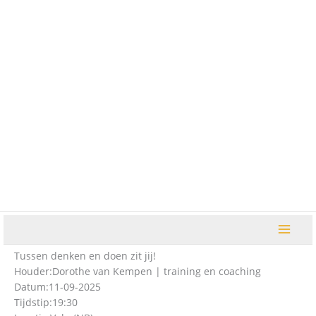
Ga
naar
de
inhoud
Tussen denken en doen zit jij!
Houder:
Dorothe van Kempen | training en coaching
Datum:
11-09-2025
Tijdstip:
19:30