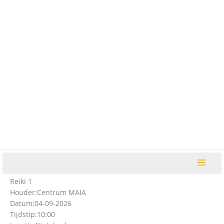
Ga
naar
de
inhoud
Reiki 1
Houder:
Centrum MAIA
Datum:
04-09-2026
Tijdstip:
10:00