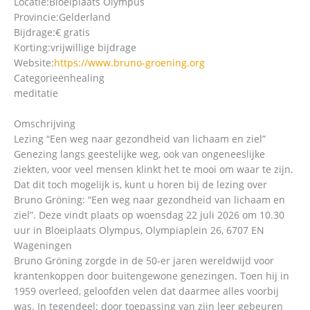
Locatie:
Bloeiplaats Olympus
Provincie:
Gelderland
Bijdrage:
€ gratis
Korting:
vrijwillige bijdrage
Website:
https://www.bruno-groening.org
Categorieën
healing
meditatie
Omschrijving
Lezing “Een weg naar gezondheid van lichaam en ziel”
Genezing langs geestelijke weg, ook van ongeneeslijke
ziekten, voor veel mensen klinkt het te mooi om waar te zijn.
Dat dit toch mogelijk is, kunt u horen bij de lezing over
Bruno Gröning: “Een weg naar gezondheid van lichaam en
ziel”. Deze vindt plaats op woensdag 22 juli 2026 om 10.30
uur in Bloeiplaats Olympus, Olympiaplein 26, 6707 EN
Wageningen
Bruno Gröning zorgde in de 50-er jaren wereldwijd voor
krantenkoppen door buitengewone genezingen. Toen hij in
1959 overleed, geloofden velen dat daarmee alles voorbij
was. In tegendeel: door toepassing van zijn leer gebeuren