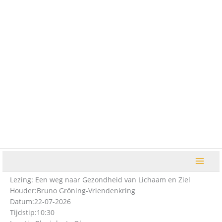
Ga
naar
de
inhoud
Lezing: Een weg naar Gezondheid van Lichaam en Ziel
Houder:
Bruno Gröning-Vriendenkring
Datum:
22-07-2026
Tijdstip:
10:30