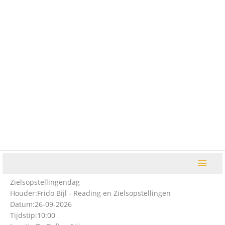
Ga
naar
de
inhoud
Zielsopstellingendag
Houder:
Frido Bijl - Reading en Zielsopstellingen
Datum:
26-09-2026
Tijdstip:
10:00