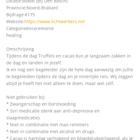
Locatie:
Boxtel (bij Den Bosch)
Provincie:
Noord-Brabant
Bijdrage:
€175
Website:
https://www.lichtwerkers.net
Categorieën
ceremonie
healing
Omschrijving
Tijdens de dag Truffels en cacao kun je langzaam zakken in
de dag en landen in jezelf.
Ik en nog een begeleider zijn de hele dag aanwezig om jullie
te begeleiden tijdens de dag en je innerlijke reis. Wij zeggen
altijd je hoeft het niet alleen te doen, maar wel zelf.
Niet gebruiken bij:
* Zwangerschap en borstvoeding
* Ssri medicatie (denk aan anti-depresiva en
slaapmedicatie).
* Niet in combinatie met mao remmers
* Niet in combinatie met alcohol en drugs.
* Cacao is hartslag verhogend en bloeddrukverlagend, als je