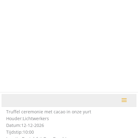
Ga
naar
de
inhoud
Truffel ceremonie met cacao in onze yurt
Houder:
Lichtwerkers
Datum:
12-12-2026
Tijdstip:
10:00