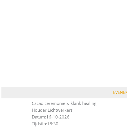
Ga
naar
de
inhoud
EVENE
Cacao ceremonie & klank healing
Houder:
Lichtwerkers
Datum:
16-10-2026
Tijdstip:
18:30