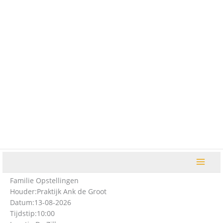
Ga
naar
de
inhoud
Familie Opstellingen
Houder:
Praktijk Ank de Groot
Datum:
13-08-2026
Tijdstip:
10:00