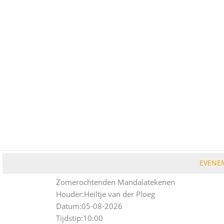
Ga
naar
de
inhoud
EVENE
Zomerochtenden Mandalatekenen
Houder:
Heiltje van der Ploeg
Datum:
05-08-2026
Tijdstip:
10:00