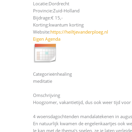
Locatie:
Dordrecht
Provincie:
Zuid-Holland
Bijdrage:
€ 15,-
Korting:
kwantum korting
Website:
https://heiltjevanderploeg.nl
Eigen Agenda
Categorieën
healing
meditatie
Omschrijving
Hoogzomer, vakantietijd, dus ook weer tijd voor
4 woensdagochtenden mandalatekenen in augus
En natuurlijk kwamen de engelenkaartjes ook weer
Je kan met de thema’s spelen, ze je laten verleid