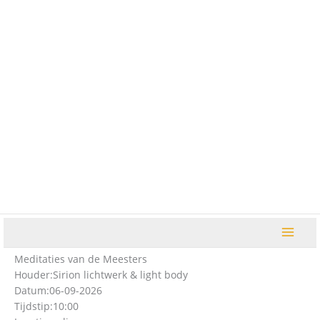
Ga
naar
de
inhoud
Meditaties van de Meesters
Houder:
Sirion lichtwerk & light body
Datum:
06-09-2026
Tijdstip:
10:00