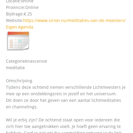
Locatie:
online
Provincie:
Online
Bijdrage:
€ 25
Website:
https://www.sirion.nu/meditaties-van-de-meesters/
Eigen Agenda
Categorieën
ascensie
meditatie
Omschrijving
Tijdens deze ochtend nemen verschillende Lichtmeesters je
mee op een ontdekkingsreis in jezelf en het universum.
Dit doen ze door het geven van een aantal lichtmeditaties
en channelings.
Wil je erbij zijn? De ochtend staat open voor iedereen die
zich hier toe aangetrokken voelt. Je hoeft geen ervaring te
hebben. Geef je wel op! Na aanmelding ontvang je de link