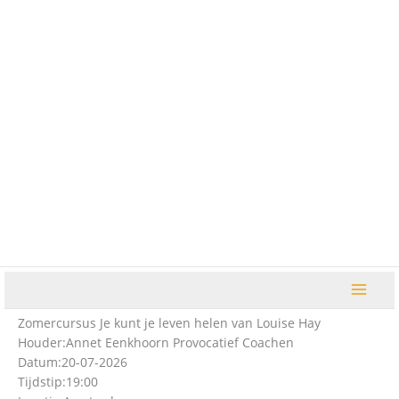
Ga
naar
de
inhoud
Zomercursus Je kunt je leven helen van Louise Hay
Houder:
Annet Eenkhoorn Provocatief Coachen
Datum:
20-07-2026
Tijdstip:
19:00