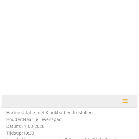
Ga
naar
de
inhoud
Hartmeditatie met Klankbad en Kristallen
Houder:
Naar Je Levenspad
Datum:
11-08-2026
Tijdstip:
19:30