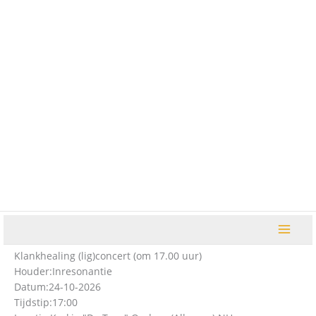
Ga
naar
de
inhoud
Klankhealing (lig)concert (om 17.00 uur)
Houder:
Inresonantie
Datum:
24-10-2026
Tijdstip:
17:00