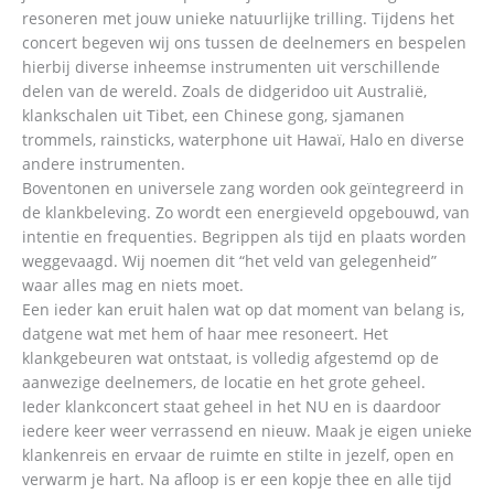
resoneren met jouw unieke natuurlijke trilling. Tijdens het
concert begeven wij ons tussen de deelnemers en bespelen
hierbij diverse inheemse instrumenten uit verschillende
delen van de wereld. Zoals de didgeridoo uit Australië,
klankschalen uit Tibet, een Chinese gong, sjamanen
trommels, rainsticks, waterphone uit Hawaï, Halo en diverse
andere instrumenten.
Boventonen en universele zang worden ook geïntegreerd in
de klankbeleving. Zo wordt een energieveld opgebouwd, van
intentie en frequenties. Begrippen als tijd en plaats worden
weggevaagd. Wij noemen dit “het veld van gelegenheid”
waar alles mag en niets moet.
Een ieder kan eruit halen wat op dat moment van belang is,
datgene wat met hem of haar mee resoneert. Het
klankgebeuren wat ontstaat, is volledig afgestemd op de
aanwezige deelnemers, de locatie en het grote geheel.
Ieder klankconcert staat geheel in het NU en is daardoor
iedere keer weer verrassend en nieuw. Maak je eigen unieke
klankenreis en ervaar de ruimte en stilte in jezelf, open en
verwarm je hart. Na afloop is er een kopje thee en alle tijd