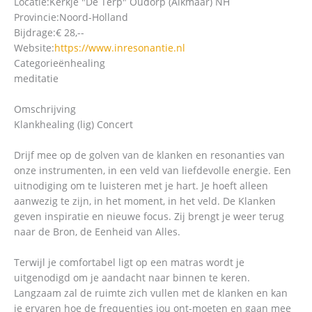
Locatie:
Kerkje "De Terp" Oudorp (Alkmaar) NH
Provincie:
Noord-Holland
Bijdrage:
€ 28,--
Website:
https://www.inresonantie.nl
Categorieën
healing
meditatie
Omschrijving
Klankhealing (lig) Concert
Drijf mee op de golven van de klanken en resonanties van
onze instrumenten, in een veld van liefdevolle energie. Een
uitnodiging om te luisteren met je hart. Je hoeft alleen
aanwezig te zijn, in het moment, in het veld. De Klanken
geven inspiratie en nieuwe focus. Zij brengt je weer terug
naar de Bron, de Eenheid van Alles.
Terwijl je comfortabel ligt op een matras wordt je
uitgenodigd om je aandacht naar binnen te keren.
Langzaam zal de ruimte zich vullen met de klanken en kan
je ervaren hoe de frequenties jou ont-moeten en gaan mee