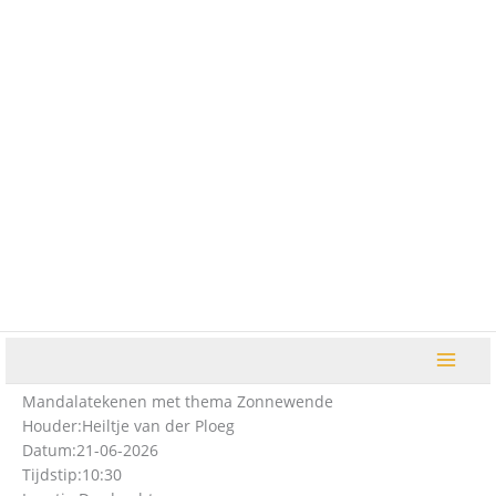
Ga
naar
de
inhoud
Mandalatekenen met thema Zonnewende
Houder:
Heiltje van der Ploeg
Datum:
21-06-2026
Tijdstip:
10:30