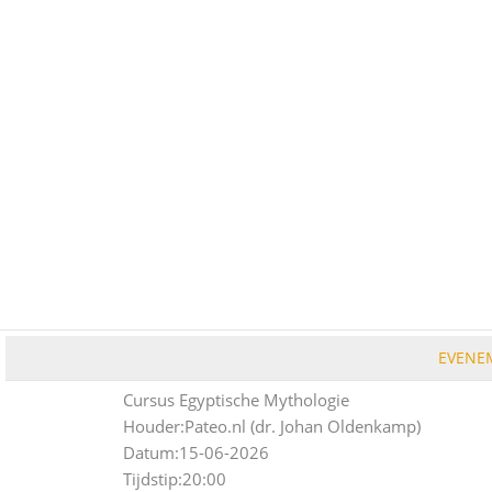
Ga
naar
de
inhoud
EVENE
Cursus Egyptische Mythologie
Houder:
Pateo.nl (dr. Johan Oldenkamp)
Datum:
15-06-2026
Tijdstip:
20:00