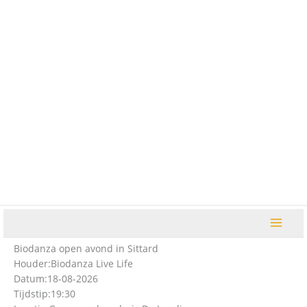
Ga
naar
de
inhoud
Biodanza open avond in Sittard
Houder:
Biodanza Live Life
Datum:
18-08-2026
Tijdstip:
19:30