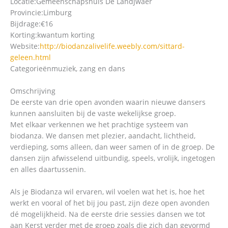
Locatie:
Gemeenschapshuis De Landjwaer
Provincie:
Limburg
Bijdrage:
€16
Korting:
kwantum korting
Website:
http://biodanzalivelife.weebly.com/sittard-
geleen.html
Categorieën
muziek, zang en dans
Omschrijving
De eerste van drie open avonden waarin nieuwe dansers
kunnen aansluiten bij de vaste wekelijkse groep.
Met elkaar verkennen we het prachtige systeem van
biodanza. We dansen met plezier, aandacht, lichtheid,
verdieping, soms alleen, dan weer samen of in de groep. De
dansen zijn afwisselend uitbundig, speels, vrolijk, ingetogen
en alles daartussenin.
Als je Biodanza wil ervaren, wil voelen wat het is, hoe het
werkt en vooral of het bij jou past, zijn deze open avonden
dé mogelijkheid. Na de eerste drie sessies dansen we tot
aan Kerst verder met de groep zoals die zich dan gevormd