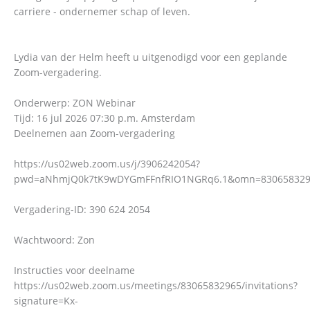
carriere - ondernemer schap of leven.
Lydia van der Helm heeft u uitgenodigd voor een geplande
Zoom-vergadering.
Onderwerp: ZON Webinar
Tijd: 16 jul 2026 07:30 p.m. Amsterdam
Deelnemen aan Zoom-vergadering
https://us02web.zoom.us/j/3906242054?
pwd=aNhmjQ0k7tK9wDYGmFFnfRIO1NGRq6.1&omn=830658329
Vergadering-ID: 390 624 2054
Wachtwoord: Zon
Instructies voor deelname
https://us02web.zoom.us/meetings/83065832965/invitations?
signature=Kx-