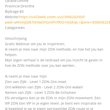
Locatie:
Online
Provincie:
Drenthe
Bijdrage:
€0
Website:
https://us02web.zoom.us/j/3906242054?
pwd=aNhmjQ0k7tK9wDYGmFFnfRIO1NGRq6.1&omn=830658329
Categorieën
Omschrijving
Gratis Webinar om jou te inspireren.
Ik neem je mee naar mijn ZON methode, en hoe het jou kan
helpen.
Mijn eigen verhaal is de leidraad om jou inzicht te geven in
hoe de ZON methode voor jou kan werken.
Ik neem je mee naar mijn
Zien van ZIJN - Level 1 ZON-Ont-moet
Ont-wikkelen van ZIJN - Level 2 ZON-Ont-waken
Nemen van ZIJN - Level 3 ZON-Be-lichamen
EN vervolgens ben je de ZON in mijn ZON-movement: Een
VIP ZON Een VIP in je eigen leven. Je bent een inspiratie en
ik begeleid je op je eigen persoonlijke ZON route in je