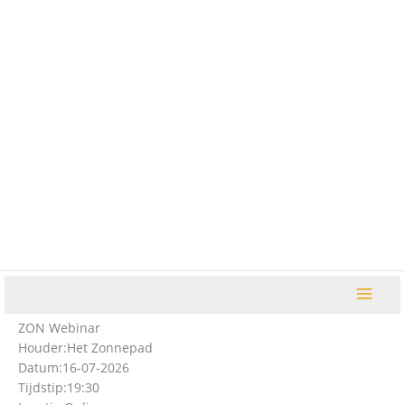
Ga
naar
de
inhoud
ZON Webinar
Houder:
Het Zonnepad
Datum:
16-07-2026
Tijdstip:
19:30