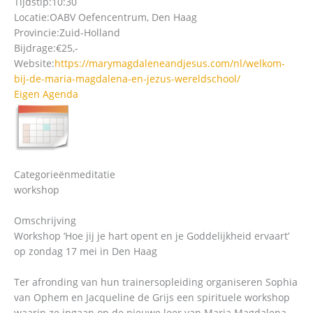
Tijdstip:
10:30
Locatie:
OABV Oefencentrum, Den Haag
Provincie:
Zuid-Holland
Bijdrage:
€25,-
Website:
https://marymagdaleneandjesus.com/nl/welkom-
bij-de-maria-magdalena-en-jezus-wereldschool/
Eigen Agenda
Categorieën
meditatie
workshop
Omschrijving
Workshop ‘Hoe jij je hart opent en je Goddelijkheid ervaart’
op zondag 17 mei in Den Haag
Ter afronding van hun trainersopleiding organiseren Sophia
van Ophem en Jacqueline de Grijs een spirituele workshop
waarin ze ingaan op de nieuwe leer van Maria Magdalena