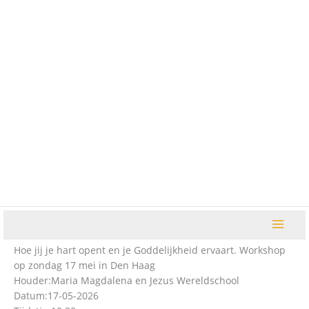
Ga
naar
de
inhoud
Hoe jij je hart opent en je Goddelijkheid ervaart. Workshop
op zondag 17 mei in Den Haag
Houder:
Maria Magdalena en Jezus Wereldschool
Datum:
17-05-2026