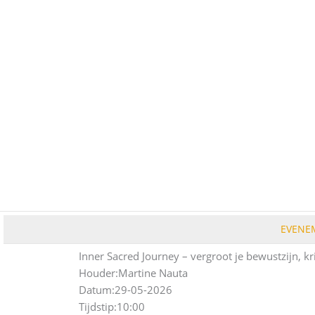
Ga
naar
de
inhoud
EVENE
Inner Sacred Journey – vergroot je bewustzijn, kri
Houder:
Martine Nauta
Datum:
29-05-2026
Tijdstip:
10:00