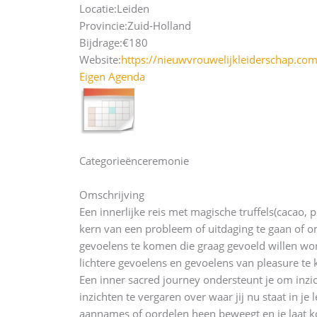
Locatie:
Leiden
Provincie:
Zuid-Holland
Bijdrage:
€180
Website:
https://nieuwvrouwelijkleiderschap.com
Eigen Agenda
Categorieën
ceremonie
Omschrijving
Een innerlijke reis met magische truffels(cacao, 
kern van een probleem of uitdaging te gaan of om 
gevoelens te komen die graag gevoeld willen word
lichtere gevoelens en gevoelens van pleasure te
Een inner sacred journey ondersteunt je om inzich
inzichten te vergaren over waar jij nu staat in 
aannames of oordelen heen beweegt en je laat ko