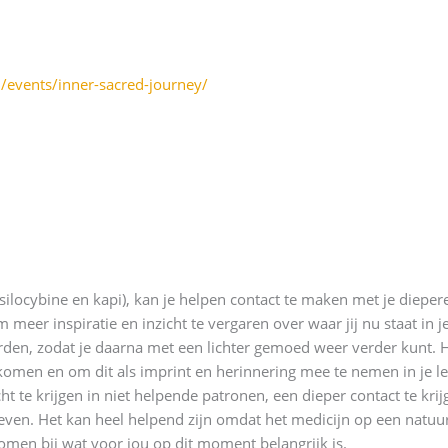
/events/inner-sacred-journey/
psilocybine en kapi), kan je helpen contact te maken met je dieper
meer inspiratie en inzicht te vergaren over waar jij nu staat in j
en, zodat je daarna met een lichter gemoed weer verder kunt. Het 
 komen en om dit als imprint en herinnering mee te nemen in je l
t te krijgen in niet helpende patronen, een dieper contact te kri
je leven. Het kan heel helpend zijn omdat het medicijn op een natu
men bij wat voor jou op dit moment belangrijk is.