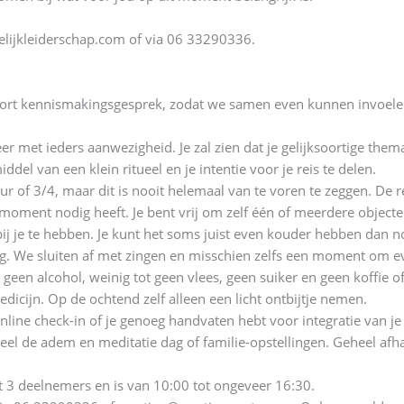
ijkleiderschap.com of via 06 33290336.
kort kennismakingsgesprek, zodat we samen even kunnen invoelen o
r met ieders aanwezigheid. Je zal zien dat je gelijksoortige thema
del van een klein ritueel en je intentie voor je reis te delen.
ur of 3/4, maar dit is nooit helemaal van te voren te zeggen. De
moment nodig heeft. Je bent vrij om zelf één of meerdere objecten
ij je te hebben. Je kunt het soms juist even kouder hebben dan n
zig. We sluiten af met zingen en misschien zelfs een moment om e
een alcohol, weinig tot geen vlees, geen suiker en geen koffie of 
dicijn. Op de ochtend zelf alleen een licht ontbijtje nemen.
ne check-in of je genoeg handvaten hebt voor integratie van je 
ueel de adem en meditatie dag of familie-opstellingen. Geheel afha
t 3 deelnemers en is van 10:00 tot ongeveer 16:30.