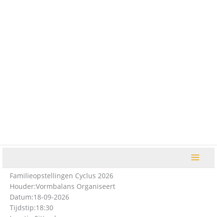
Ga
naar
de
inhoud
Familieopstellingen Cyclus 2026
Houder:
Vormbalans Organiseert
Datum:
18-09-2026
Tijdstip:
18:30