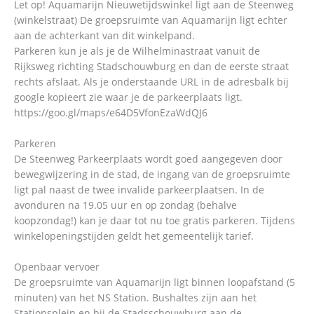
Let op! Aquamarijn Nieuwetijdswinkel ligt aan de Steenweg
(winkelstraat) De groepsruimte van Aquamarijn ligt echter
aan de achterkant van dit winkelpand.
Parkeren kun je als je de Wilhelminastraat vanuit de
Rijksweg richting Stadschouwburg en dan de eerste straat
rechts afslaat. Als je onderstaande URL in de adresbalk bij
google kopieert zie waar je de parkeerplaats ligt.
https://goo.gl/maps/e64D5VfonEzaWdQJ6
Parkeren
De Steenweg Parkeerplaats wordt goed aangegeven door
bewegwijzering in de stad, de ingang van de groepsruimte
ligt pal naast de twee invalide parkeerplaatsen. In de
avonduren na 19.05 uur en op zondag (behalve
koopzondag!) kan je daar tot nu toe gratis parkeren. Tijdens
winkelopeningstijden geldt het gemeentelijk tarief.
Openbaar vervoer
De groepsruimte van Aquamarijn ligt binnen loopafstand (5
minuten) van het NS Station. Bushaltes zijn aan het
Stationsplein en bij de Stadsschouwburg aan de