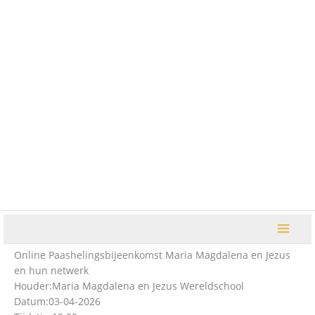
Ga
naar
de
inhoud
Online Paashelingsbijeenkomst Maria Magdalena en Jezus
en hun netwerk
Houder:
Maria Magdalena en Jezus Wereldschool
Datum:
03-04-2026