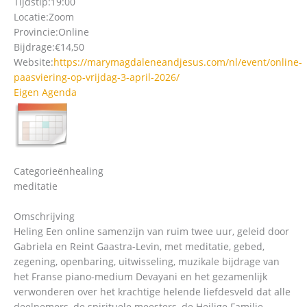
Tijdstip:
19:00
Locatie:
Zoom
Provincie:
Online
Bijdrage:
€14,50
Website:
https://marymagdaleneandjesus.com/nl/event/online-
paasviering-op-vrijdag-3-april-2026/
Eigen Agenda
Categorieën
healing
meditatie
Omschrijving
Heling Een online samenzijn van ruim twee uur, geleid door
Gabriela en Reint Gaastra-Levin, met meditatie, gebed,
zegening, openbaring, uitwisseling, muzikale bijdrage van
het Franse piano-medium Devayani en het gezamenlijk
verwonderen over het krachtige helende liefdesveld dat alle
deelnemers, de spirituele meesters, de Heilige Familie,