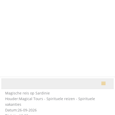
Ga
naar
de
inhoud
Magische reis op Sardinie
Houder:
Magical Tours - Spirituele reizen - Spirituele
vakanties
Datum:
26-09-2026