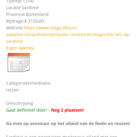
Tijdstip:
12:00
Locatie:
Sardinië
Provincie:
Buitenland
Bijdrage:
€ 2150,00
Website:
https://www.magicaltours-
vakantie.nl/sardinie/spirituele-rondreizen/magische-reis-op-
sardinie
Eigen Agenda
Categorieën
meditatie
reizen
Omschrijving
Gaat definitief door!
-
Nog 2 plaatsen!
Ga mee op avontuur op het eiland van de feeën en reuzen!
Sardinië is een weergaloos mysterieus eiland met een