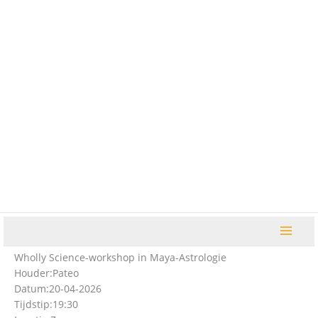
Ga
naar
de
inhoud
Wholly Science-workshop in Maya-Astrologie
Houder:
Pateo
Datum:
20-04-2026
Tijdstip:
19:30