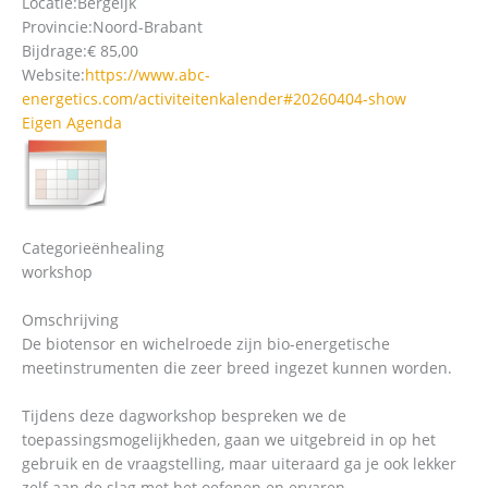
Locatie:
Bergeijk
Provincie:
Noord-Brabant
Bijdrage:
€ 85,00
Website:
https://www.abc-
energetics.com/activiteitenkalender#20260404-show
Eigen Agenda
Categorieën
healing
workshop
Omschrijving
De biotensor en wichelroede zijn bio-energetische
meetinstrumenten die zeer breed ingezet kunnen worden.
Tijdens deze dagworkshop bespreken we de
toepassingsmogelijkheden, gaan we uitgebreid in op het
gebruik en de vraagstelling, maar uiteraard ga je ook lekker
zelf aan de slag met het oefenen en ervaren.