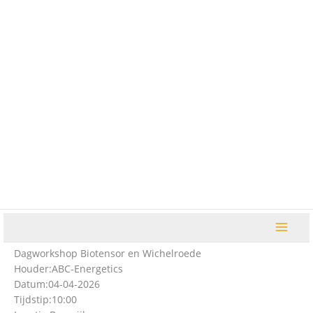
Ga
naar
de
inhoud
Dagworkshop Biotensor en Wichelroede
Houder:
ABC-Energetics
Datum:
04-04-2026
Tijdstip:
10:00