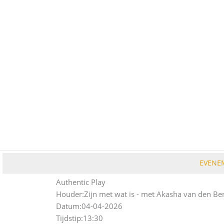
Ga
naar
de
inhoud
EVENE
Authentic Play
Houder:
Zijn met wat is - met Akasha van den Be
Datum:
04-04-2026
Tijdstip:
13:30