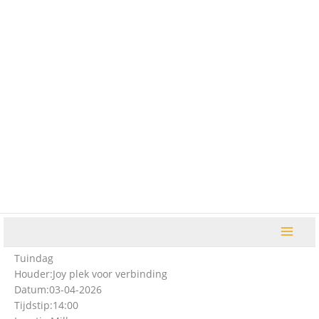
Ga
naar
de
inhoud
Tuindag
Houder:
Joy plek voor verbinding
Datum:
03-04-2026
Tijdstip:
14:00