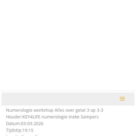
Ga
naar
de
inhoud
Numerologie workshop Alles over getal 3 op 3-3
Houder:
KEY4LIFE numerologie Ineke Sampers
Datum:
03-03-2026
Tijdstip:
19:15