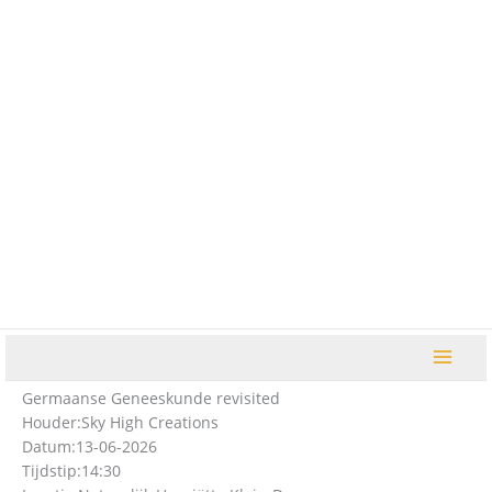
Ga
naar
de
inhoud
Germaanse Geneeskunde revisited
Houder:
Sky High Creations
Datum:
13-06-2026
Tijdstip:
14:30