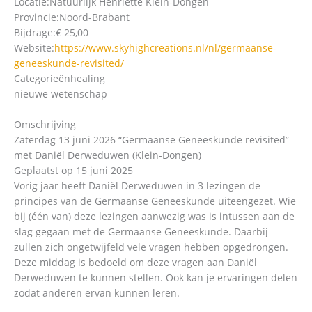
Locatie:
Natuurlijk Henriëtte Klein-Dongen
Provincie:
Noord-Brabant
Bijdrage:
€ 25,00
Website:
https://www.skyhighcreations.nl/nl/germaanse-
geneeskunde-revisited/
Categorieën
healing
nieuwe wetenschap
Omschrijving
Zaterdag 13 juni 2026 “Germaanse Geneeskunde revisited”
met Daniël Derweduwen (Klein-Dongen)
Geplaatst op 15 juni 2025
Vorig jaar heeft Daniël Derweduwen in 3 lezingen de
principes van de Germaanse Geneeskunde uiteengezet. Wie
bij (één van) deze lezingen aanwezig was is intussen aan de
slag gegaan met de Germaanse Geneeskunde. Daarbij
zullen zich ongetwijfeld vele vragen hebben opgedrongen.
Deze middag is bedoeld om deze vragen aan Daniël
Derweduwen te kunnen stellen. Ook kan je ervaringen delen
zodat anderen ervan kunnen leren.