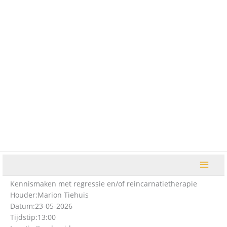
Ga
naar
de
inhoud
Kennismaken met regressie en/of reincarnatietherapie
Houder:
Marion Tiehuis
Datum:
23-05-2026
Tijdstip:
13:00