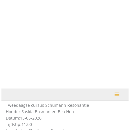
Ga
naar
de
inhoud
Tweedaagse cursus Schumann Resonantie
Houder:
Saskia Bosman en Bea Hop
Datum:
15-05-2026
Tijdstip:
11:00