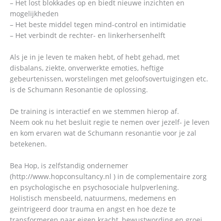
– Het lost blokkades op en biedt nieuwe inzichten en
mogelijkheden
– Het beste middel tegen mind-control en intimidatie
– Het verbindt de rechter- en linkerhersenhelft
Als je in je leven te maken hebt, of hebt gehad, met
disbalans, ziekte, onverwerkte emoties, heftige
gebeurtenissen, worstelingen met geloofsovertuigingen etc.
is de Schumann Resonantie de oplossing.
De training is interactief en we stemmen hierop af.
Neem ook nu het besluit regie te nemen over jezelf- je leven
en kom ervaren wat de Schumann resonantie voor je zal
betekenen.
Bea Hop, is zelfstandig ondernemer
(http://www.hopconsultancy.nl ) in de complementaire zorg
en psychologische en psychosociale hulpverlening.
Holistisch mensbeeld, natuurmens, medemens en
geïntrigeerd door trauma en angst en hoe deze te
transformeren naar eigen kracht, bewustwording en groei,