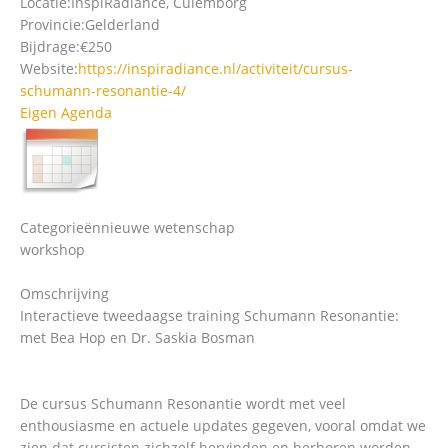
Locatie:
InspiRadiance, Culemborg
Provincie:
Gelderland
Bijdrage:
€250
Website:
https://inspiradiance.nl/activiteit/cursus-
schumann-resonantie-4/
Eigen Agenda
Categorieën
nieuwe wetenschap
workshop
Omschrijving
Interactieve tweedaagse training Schumann Resonantie:
met Bea Hop en Dr. Saskia Bosman
De cursus Schumann Resonantie wordt met veel
enthousiasme en actuele updates gegeven, vooral omdat we
zien dat cursisten zichzelf hervinden en herboren worden