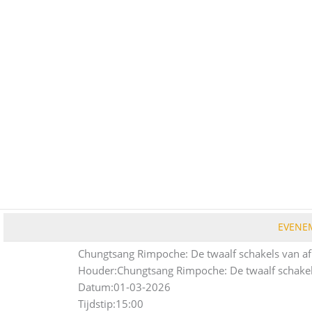
Ga
naar
de
inhoud
EVENE
Chungtsang Rimpoche: De twaalf schakels van af
Houder:
Chungtsang Rimpoche: De twaalf schakel
Datum:
01-03-2026
Tijdstip:
15:00