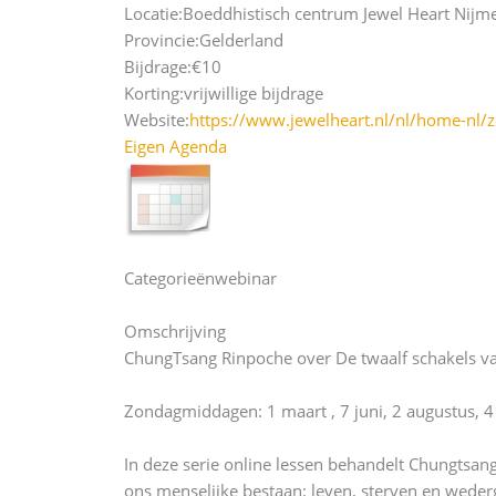
Locatie:
Boeddhistisch centrum Jewel Heart Nijm
Provincie:
Gelderland
Bijdrage:
€10
Korting:
vrijwillige bijdrage
Website:
https://www.jewelheart.nl/nl/home-nl/
Eigen Agenda
Categorieën
webinar
Omschrijving
ChungTsang Rinpoche over De twaalf schakels va
Zondagmiddagen: 1 maart , 7 juni, 2 augustus, 
In deze serie online lessen behandelt Chungtsan
ons menselijke bestaan: leven, sterven en weder