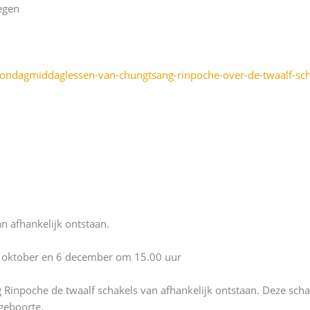
egen
zondagmiddaglessen-van-chungtsang-rinpoche-over-de-twaalf-scha
n afhankelijk ontstaan.
4 oktober en 6 december om 15.00 uur
g Rinpoche de twaalf schakels van afhankelijk ontstaan. Deze sch
geboorte.