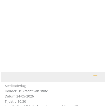
Ga
naar
de
inhoud
Meditatiedag
Houder:
De kracht van stilte
Datum:
24-05-2026
Tijdstip:
10:30