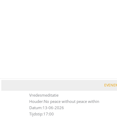
Ga
naar
de
inhoud
EVENE
Vredesmeditatie
Houder:
No peace without peace within
Datum:
13-06-2026
Tijdstip:
17:00