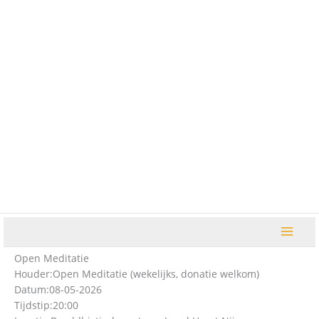
Ga
naar
de
inhoud
Open Meditatie
Houder:
Open Meditatie (wekelijks, donatie welkom)
Datum:
08-05-2026
Tijdstip:
20:00