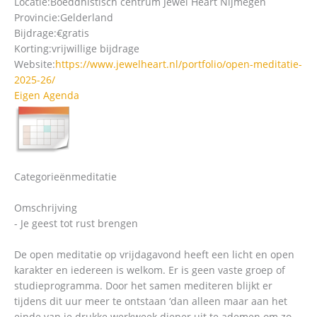
Locatie:
Boeddhistisch centrum Jewel Heart Nijmegen
Provincie:
Gelderland
Bijdrage:
€gratis
Korting:
vrijwillige bijdrage
Website:
https://www.jewelheart.nl/portfolio/open-meditatie-
2025-26/
Eigen Agenda
Categorieën
meditatie
Omschrijving
- Je geest tot rust brengen
De open meditatie op vrijdagavond heeft een licht en open
karakter en iedereen is welkom. Er is geen vaste groep of
studieprogramma. Door het samen mediteren blijkt er
tijdens dit uur meer te ontstaan ‘dan alleen maar aan het
einde van je drukke werkweek dieper uit te ademen om zo