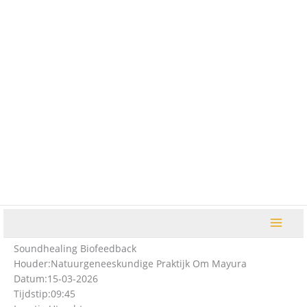
Ga
naar
de
inhoud
Soundhealing Biofeedback
Houder:
Natuurgeneeskundige Praktijk Om Mayura
Datum:
15-03-2026
Tijdstip:
09:45