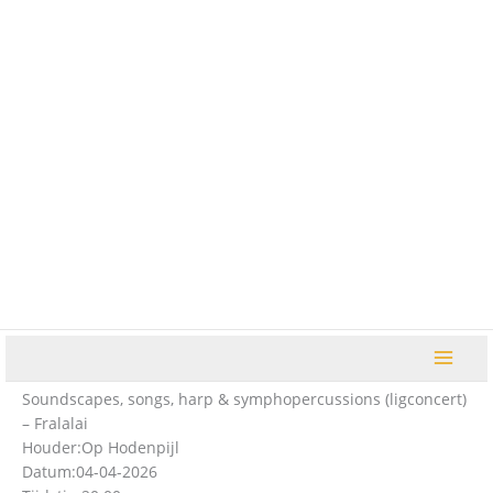
Ga
naar
de
inhoud
Soundscapes, songs, harp & symphopercussions (ligconcert)
– Fralalai
Houder:
Op Hodenpijl
Datum:
04-04-2026