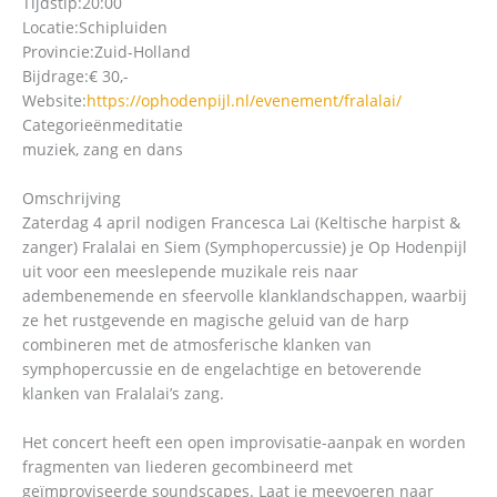
Tijdstip:
20:00
Locatie:
Schipluiden
Provincie:
Zuid-Holland
Bijdrage:
€ 30,-
Website:
https://ophodenpijl.nl/evenement/fralalai/
Categorieën
meditatie
muziek, zang en dans
Omschrijving
Zaterdag 4 april nodigen Francesca Lai (Keltische harpist &
zanger) Fralalai en Siem (Symphopercussie) je Op Hodenpijl
uit voor een meeslepende muzikale reis naar
adembenemende en sfeervolle klanklandschappen, waarbij
ze het rustgevende en magische geluid van de harp
combineren met de atmosferische klanken van
symphopercussie en de engelachtige en betoverende
klanken van Fralalai’s zang.
Het concert heeft een open improvisatie-aanpak en worden
fragmenten van liederen gecombineerd met
geïmproviseerde soundscapes. Laat je meevoeren naar