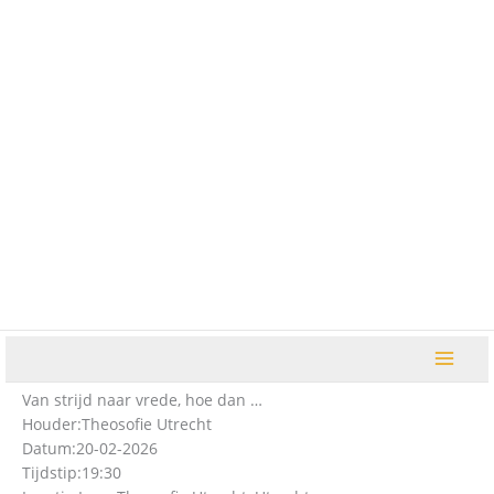
Ga
naar
de
inhoud
Van strijd naar vrede, hoe dan …
Houder:
Theosofie Utrecht
Datum:
20-02-2026
Tijdstip:
19:30