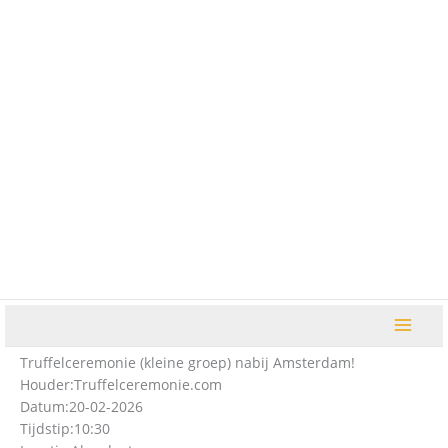
Ga
naar
de
inhoud
Truffelceremonie (kleine groep) nabij Amsterdam!
Houder:
Truffelceremonie.com
Datum:
20-02-2026
Tijdstip:
10:30